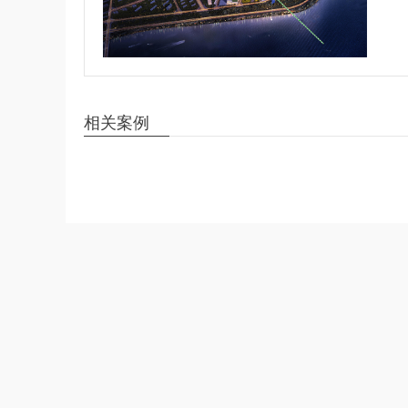
园、
行：
一贯
园，
相关案例