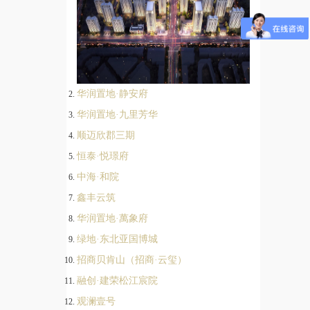
华润置地·静安府
华润置地·九里芳华
顺迈欣郡三期
恒泰·悦璟府
中海·和院
鑫丰云筑
华润置地·萬象府
绿地·东北亚国博城
招商贝肯山（招商·云玺）
融创·建荣松江宸院
观澜壹号