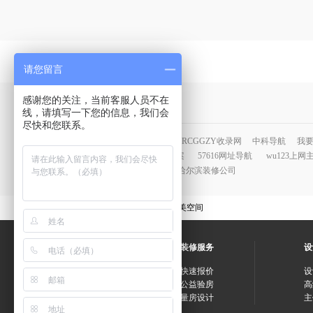
请您留言
感谢您的关注，当前客服人员不在
友情链接：
线，请填写一下您的信息，我们会
尽快和您联系。
云网网站目录
百万站网址导航
RCGGZY收录网
中科导航
我
犀牛·云链
油烟监控系统解决方案
57616网址导航
wu123上网
德特涂装设备
哈尔滨装饰公司
哈尔滨装修公司
云空间装饰 品鉴云端设计 缔造完美空间
关注我们
装修服务
设
简介
快速报价
设
团建
公益验房
高
联系我们
量房设计
主