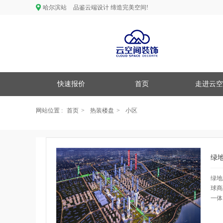
哈尔滨站
品鉴云端设计 缔造完美空间!
快速报价
首页
走进云空
网站位置 :
首页
>
热装楼盘
>
小区
绿
绿地
球商
一体
名牌
塔地