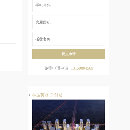
 车辆出
2所九年
个社区公
提交申请
免费电话申请:
13159804569
林达英冠·乐创城