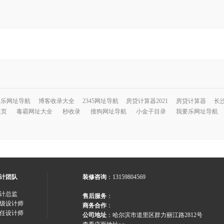
要乐网址导航
博客收录大全
2345网址导航
房贷计算器2021
房贷计算器
长
主页
毒霸网址大全
秒收录
搜狗网址导航
小金子目录
我要乐网址导航
计团队
装修咨询
：13159804569
计总监
售后服务
：
级设计师
商务合作
：
任设计师
公司地址
：哈尔滨市道里区群力丽江路2812号